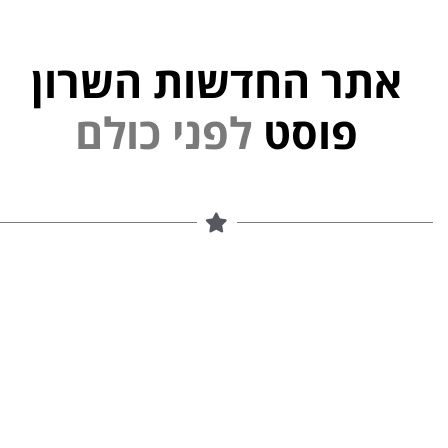
אתר החדשות השרון
פוסט
ל
פ
נ
י