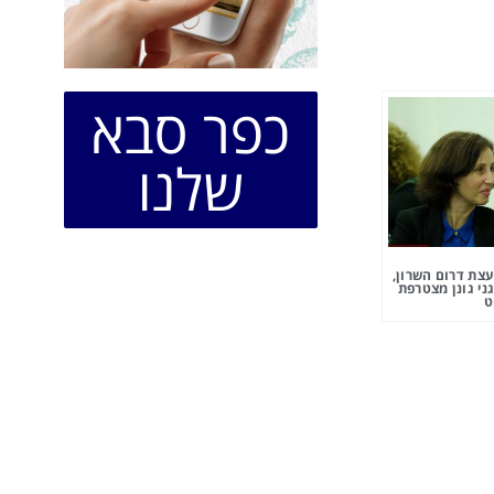
כפר סבא
שלנו
צת דרום השרון,
ני גונן מצטרפת
ט