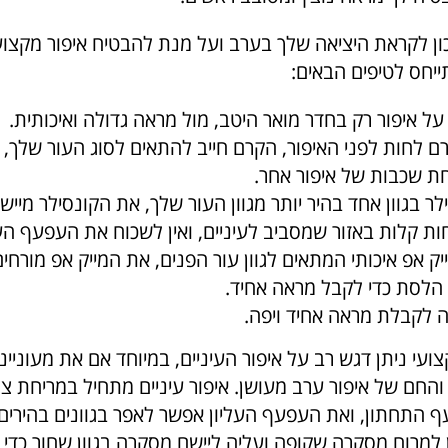
ון לקראת היציאה שלך בערב ועל מנת להבטיח איפור מקצוע
תייחס לטיפים הבאים:
ל איפור רק בחדר מואר היטב, מול מראה גדולה ואיכותית.
 לחות לפני האיפור, הקרם חייב להתאים לסוג העור שלך, ו
חת שכבות של איפור אחר.
לר בגוון אחד בהיר יותר מגוון העור שלך, את הקונסילר מייש
ת קלות באזור שמסביב לעיניים, ואין לשכוח את העפעף העל
ק אפ איכותי המתאים לגוון עור הפנים, את המייק אפ מורחים
לסת כדי לקבל מראה אחיד.
ה לקבלת מראה אחיד ויפה.
ועי ניתן דגש רב על איפור העיניים, במיוחד אם את מעוני
והחם של איפור ערב מעושן. איפור עיניים מתחיל במריחת צ
 התחתון, ואת העפעף העליון אפשר לאפר בגוונים בהירים כ
 למרוח מסקרה שקופה ועליה ליישם מסקרה בגוון שחור כדי 