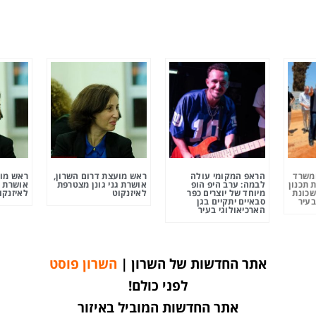
ומשרד
הראפ המקומי עולה
ראש מועצת דרום השרון,
ראש מוע
 תכנון
לבמה: ערב היפ הופ
אושרת גני גונן מצטרפת
אושרת ג
שכונת
מיוחד של יוצרים כפר
לאיזנקוט
לאיזנקו
בעיר
סבאיים יתקיים בגן
הארכיאולוגי בעיר
אתר החדשות של השרון |
השרון פוסט
לפני כולם!
אתר החדשות המוביל באיזור