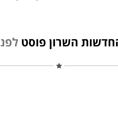
חדשות השרון פוסט
ל
פ
נ
י