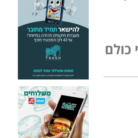
כ
ו
ל
ם