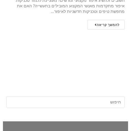
חשובים ולהשיג איפור מקצועי ומרשים? מעוניינת ללמוד טכניקות
איפור מתקדמות מאנשי המקצוע המובילים בתעשייה? האם את
מחפשת טיפים וטכניקות חדשניות לאיפור…
להמשך קריאה