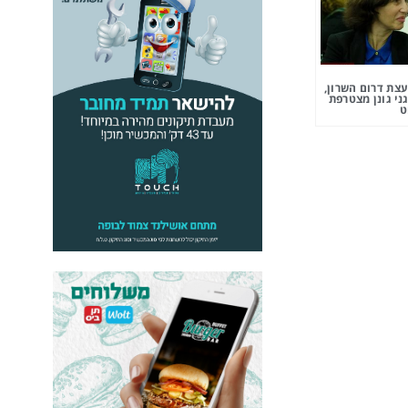
צת דרום השרון,
ני גונן מצטרפת
ט