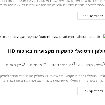
ריית כפר סבא, בראשותו של ראש העיר רפי סער, תפעיל במהלך חופשת החנוכה
הרוני ניצנים" (תוכנית צהרונים ארצית) רשומית אוטומטית לקייטנה ללא עלות
להמשך קריאה
ולפן וירטואלי להפקות מקצועיות באיכות HD
השרון פוסט
26 בנובמבר 2019
מאמרים
אין תגובות
פקות באולפן הווירטואלי יש יתרונות רבים, הן מבחינת תקציב והן מבחינת…
להמשך קריאה