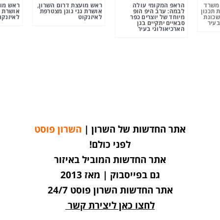
ומשרד
הראפ המקומי עולה
ראש מועצת דרום השרון,
ראש מוע
 תכנון
לבמה: ערב היפ הופ
אושרת גני גונן מצטרפת
אושרת ג
שכונת
מיוחד של יוצרים כפר
לאיזנקוט
לאיזנקו
בעיר
סבאיים יתקיים בגן
הארכיאולוגי בעיר
אתר החדשות של השרון |
השרון פוסט
לפני כולם!
אתר החדשות המוביל באיזור
גם בפייסבוק | מאז 2013
אתר החדשות השרון פוסט 24/7
לחצו כאן ליצירת קשר