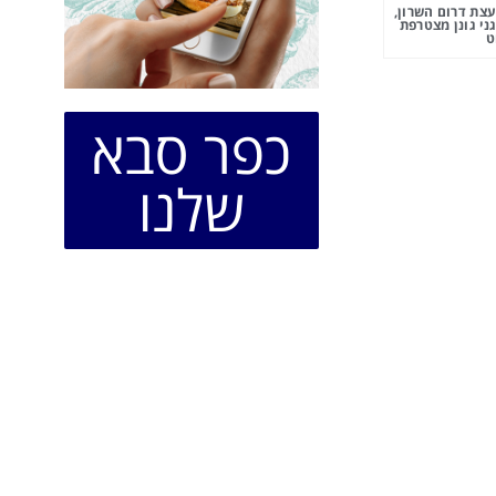
צת דרום השרון,
ני גונן מצטרפת
ט
כפר סבא
שלנו