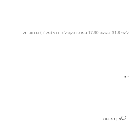
השתלמות גבאים בנושאי עזרה ראשונה והפעלה דפיברילטורים תתקיים ביום שלישי 31.8 בשעה 17.30 במרכז הקהילתי דתי (מק"ד) ברחוב תל
אין תגובות