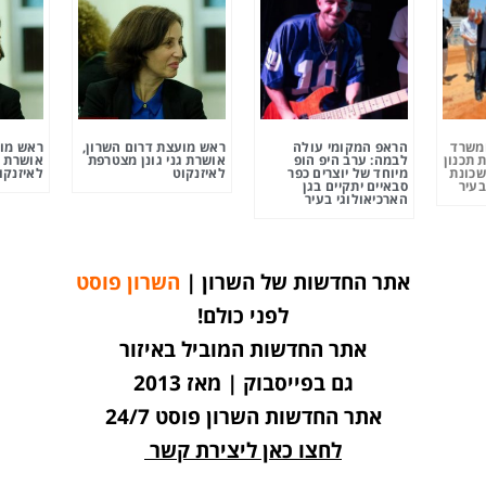
ומשרד
הראפ המקומי עולה
ראש מועצת דרום השרון,
ראש מוע
 תכנון
לבמה: ערב היפ הופ
אושרת גני גונן מצטרפת
אושרת ג
שכונת
מיוחד של יוצרים כפר
לאיזנקוט
לאיזנקו
בעיר
סבאיים יתקיים בגן
הארכיאולוגי בעיר
אתר החדשות של השרון |
השרון פוסט
לפני כולם!
אתר החדשות המוביל באיזור
גם בפייסבוק | מאז 2013
אתר החדשות השרון פוסט 24/7
לחצו כאן ליצירת קשר