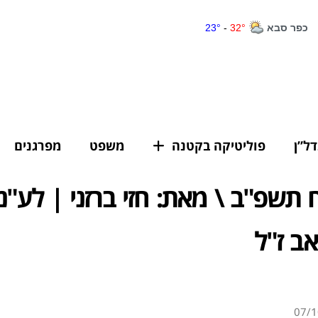
דל”ן
פוליטיקה בקטנה
משפט
מפרגנים
תשפ"ב \ מאת: חזי ברזני | לע"
אב ז"ל
07/1