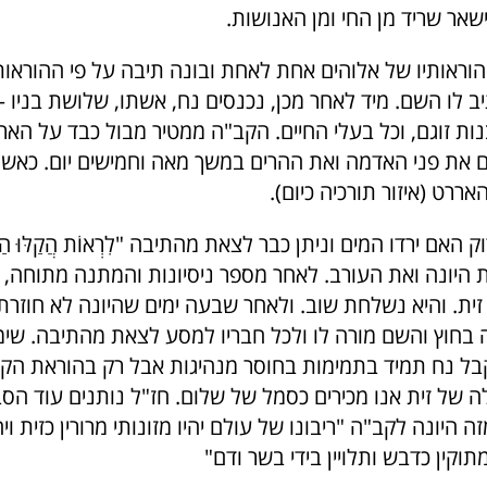
אר שריד מן החי ומן האנושות.
וראותיו של אלוהים אחת לאחת ובונה תיבה על פי ההוראות
ב לו השם. מיד לאחר מכן, נכנסים נח, אשתו, שלושת בניו 
נות זוגם, וכל בעלי החיים. הקב"ה ממטיר מבול כבד על האר
את פני האדמה ואת ההרים במשך מאה וחמישים יום. כאשר
ררט (איזור תורכיה כיום).
 האם ירדו המים וניתן כבר לצאת מהתיבה "לִרְאוֹת הֲקַלּוּ הַמּ
 היונה ואת העורב. לאחר מספר ניסיונות והמתנה מתוחה, ח
ית. והיא נשלחת שוב. ולאחר שבעה ימים שהיונה לא חוזרת, 
 בחוץ והשם מורה לו ולכל חבריו למסע לצאת מהתיבה. שימ
 נח תמיד בתמימות בחוסר מנהיגות אבל רק בהוראת הקב"
לה של זית אנו מכירים כסמל של שלום. חז"ל נותנים עוד ה
זה היונה לקב"ה "ריבונו של עולם יהיו מזונותי מרורין כזית ויה
 מתוקין כדבש ותלויין בידי בשר ודם"