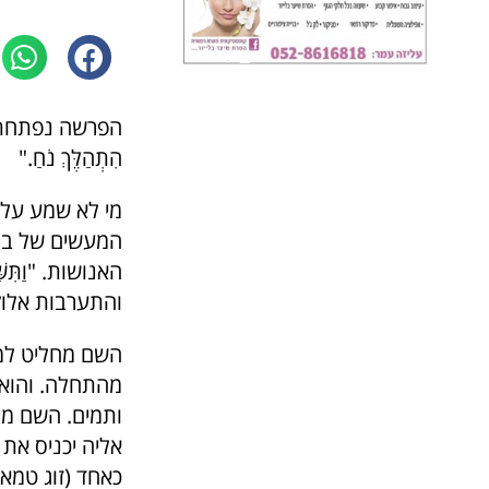
הפרשה נפתחת בפסוק:
הִתְהַלֶּךְ נֹחַ."
מי לא שמע על 
המעשים של בני
האנושות. "וַתִּשָּ
והתערבות אלוק
השם מחליט למ
מהתחלה. והוא 
ותמים. השם מצ
אליה יכניס את 
כאחד (זוג טמאו