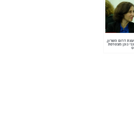
צת דרום השרון,
ני גונן מצטרפת
ט