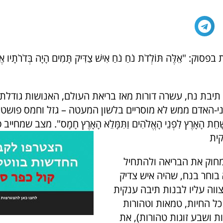
 "אֵלֶּה תּוֹלְדֹת נֹחַ נֹחַ אִישׁ צַדִּיק תָּמִים הָיָה בְּדֹרֹתָיו אֶ
תיבת נח, עשרה דורות מאז בריאת העולם, האנושות גודלת
-האדם ממש לא מוסריים בלשון המעטה – גזל וחמס פושטי
ׁחֵת הָאָרֶץ לִפְנֵי הָאֱלֹהִים וַתִּמָּלֵא הָאָרֶץ חָמָס". מצב שמחיי
ית
חוק את הבריאה ולהתחיל
בוחר בנח, שהיה איש צדיק
ווה עליו לבנות תיבה ענקית
כל החיות, טמאות וטהורות
ת ושבע זוגות טהורות), את