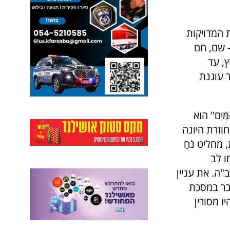
 המדויקות
– שם, חם
ץ, עד
 עוגנת
ַיִם" הוא
וזרת היונה
מחליט נֹחַ
ו לב
ה. את עניין
סבר במסכת
יו מסורין