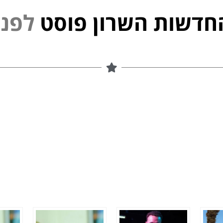
חדשות השרון פוסט
י
נ
פ
ל