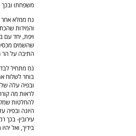
משפחתו ובכך יש
נח ממלא אחר ה
והמידות שהכתי
ויפת, יחד עם ב
שהשמים מכסים 
התיבה על הר הא
נֹחַ מתחיל לבדוק
בוחר לשלוח את
ובפיה עלה של ז
לראות מה קורה
להחלטות שמקבל
היונה ובפיה ע
עירובין- בכך רמ
בידיך, ואל יהיו