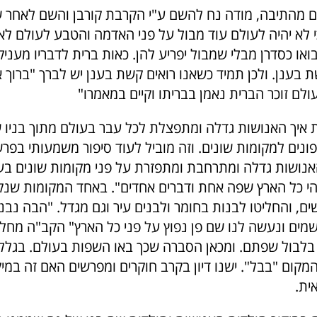
ם מהתיבה, מודה נח להשם ע"י הקרבת קורבן והשם לאחר 
 לא יהיה לעולם עוד מבול על פני האדמה והטבע לעולם לא 
ואו כסדרן מבלי שמבול יפריע להן. כאות ברית לדבריו מעניק
בענן. ולכן תמיד כשאנו רואים קשת בענן יש לברך "ברוך 
ולם זוכר הברית נאמן בבריתו וקיים במאמרו"
יך האנושות גדלה ומתפצלת לכל עבר בעולם מתוך בניו של 
ופונים למקומות שונים. וזה מוביל לעוד סיפור משמעותי בפר
אנושות גדלה ומתרחבת ומתפזרת על פני מקומות שונים בעול
י כל הארץ שפה אחת ודברים אחדים". באחד המקומות שנ
ים, והח
ליטו לבנות בחומר ולבנים עיר וגם מגדל. "הבה נבנה
שמים ונעשה לנו שם פן נפוץ על פני כל הארץ" הקב"ה מחל
 בלבול שפתם. ומכאן הסברה שכך באו השפות בעולם. בגלל
קום "בבל". ישנו דיון בקרב חוקרים ומפרשים האם זה במיק
ית.