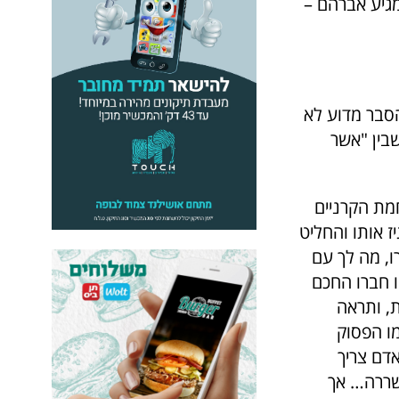
גיע אברהם –
הסבר מדוע לא
בין "אשר
מת הקרניים
ז אותו והחליט
ו, מה לך עם
ו חברו החכם
ת, ותראה
מו הפסוק
אדם צריך
 שררה… אך