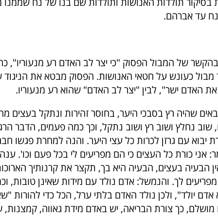
בסיקור תולדות האנושות ותולדות שם בנו של נח שממנו מ
נח עד אברהם.
הקשר של המבול הפסוק "כי יצר לב האדם רע מנעוריו", כ
ד מבול כעונש על חטאי האנושות. הפסוק מבטא את הניגוד ש
ת האדם ישר", לבין "יצר לב האדם" שהוא רע מנעוריו.
ים שהיה רץ בסבכי היער, בחוסר זהירות ונתקל בעצים מח
שוב נחלץ ושוב רץ ושוב נתקל, וכך כמה פעמים, הדבר הרגי
 יבוא עם גרזן לכרות כל עצי היער. והנה למחרת פגשו חבר
ר: אני כורת כל העצים כי הם מפריעים לי בכל פעם וכו'. ענה
,אין הבעיה בעצים, הבעיה היא בך, תקצר את קרנותיך הארוכו
פריעים לך. והנמשל: אדם נולד עם מידות שאינן טובות, וכ
 אדם יולד", ולכן נולד האדם בלתי ערל, הכל כדי להורות "ש
ם מושלם, כך צורת הבריאה, יש באדם מידת גאווה, קמצנות,