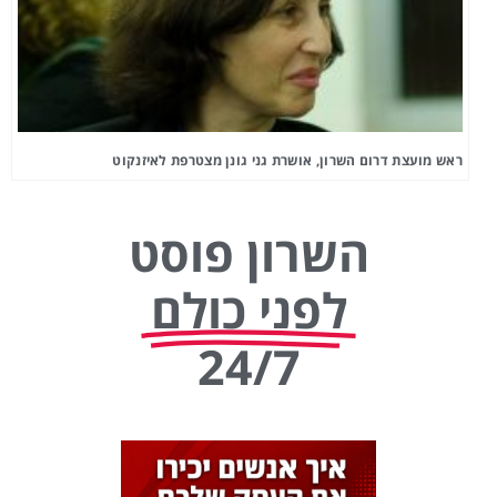
ראש מועצת דרום השרון, אושרת גני גונן מצטרפת לאיזנקוט
השרון פוסט
לפני כולם
24/7