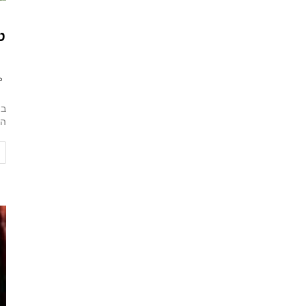
ט
בי
הר