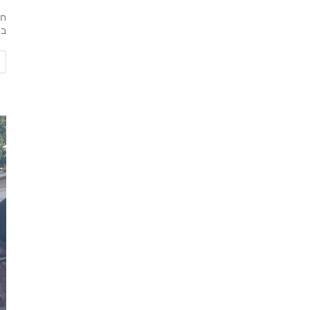
חנ
במ