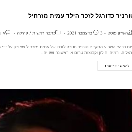
ורניר כדורגל לזכר הילד עמית מזרחיל
השרון פוסט
3 בדצמבר 2021
כתבה ראשית
/
קהילה
אין
ום רביעי השבוע התקיים טורניר חנוכה לזכרו של עמית מזרחיל שאורגן על ידי
צליה, ירמיהו חולון וקבוצות טרום א' ראשונה ושנייה…
להמשך קריאה