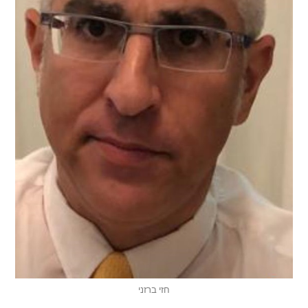
חזי ברזני