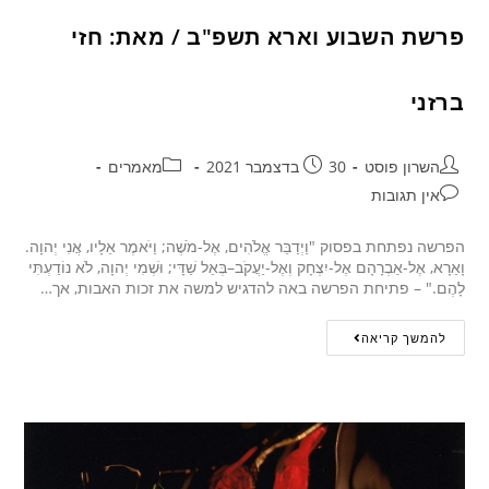
פרשת השבוע וארא תשפ"ב / מאת: חזי
ברזני
השרון פוסט
30 בדצמבר 2021
מאמרים
אין תגובות
הפרשה נפתחת בפסוק "וַיְדַבֵּר אֱלֹהִים, אֶל-מֹשֶׁה; וַיֹּאמֶר אֵלָיו, אֲנִי יְהוָה.
וָאֵרָא, אֶל-אַבְרָהָם אֶל-יִצְחָק וְאֶל-יַעֲקֹב–בְּאֵל שַׁדָּי; וּשְׁמִי יְהוָה, לֹא נוֹדַעְתִּי
לָהֶם." – פתיחת הפרשה באה להדגיש למשה את זכות האבות, אך…
להמשך קריאה