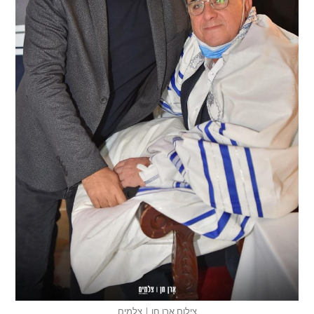
צילום אֶרן חן | צלמים