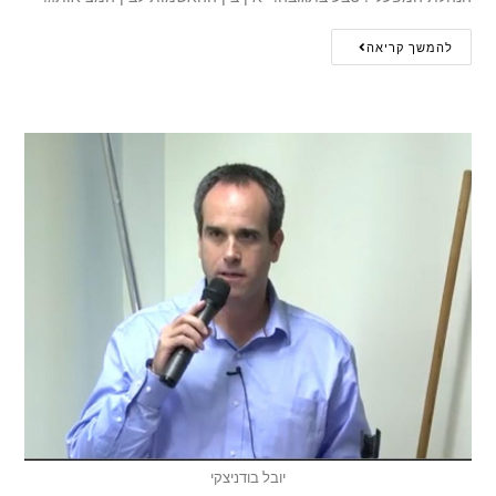
להמשך קריאה
יובל בודניצקי