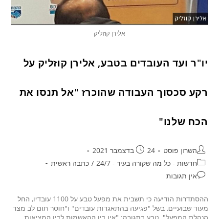
אלירן קוזליק
יו"ר ועד העובדים בטבע, אלירן קוזליק על
רקע סכסוך העבודה שהוכרז "אל תנסו את
הכח שלנו"
השרון פוסט
24 בדצמבר 2021
חדשות - כל מה שקורה בעיר - 24/7
/
כתבה ראשית
אין תגובות
ההסתדרות הודיעה כי תשבית את מפעל טבע על 1100 עובדיו, החל
מעוד שבועיים, בשל "פגיעה בהתאגדות עובדים" ו"חוסר תום לב מצד
הנהלת המפעל". טבע בתגובה: "אין בין ההאשמות לבין המציאות…