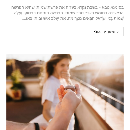
בסימנא טבא – בשבת נקרא בעז"ה את פרשת שמות, שהיא הפרשה
הראשונה בחומש השני: ספר שמות. הפרשה פותחת בפסוק: וְאֵלֶּה
שְׁמוֹת בְּנֵי יִשְׂרָאֵל הַבָּאִים מִצְרָיְמָה, אֵת יַעֲקֹב אִישׁ וּבֵיתוֹ בָּאוּ.…
להמשך קריאה