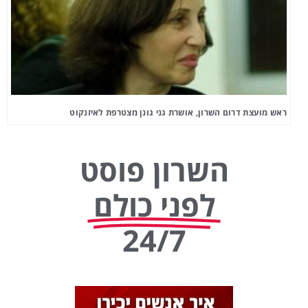
ראש מועצת דרום השרון, אושרת גני גונן מצטרפת לאיזנקוט
השרון פוסט
לפני כולם
24/7