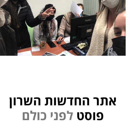
אתר החדשות השרון
פוסט
ל
פ
נ
י