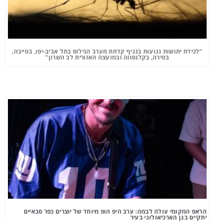
"לכידת יתושות נגועות בנגיף קדחת מערב הנילוס בתל אביב-יפו, בטייבה,
בטירה, בקלנסווה ובמועצה האזורית לב השרון"
הראפ המקומי עולה לבמה: ערב היפ הופ מיוחד של יוצרים כפר סבאיים
יתקיים בגן הארכיאולוגי בעיר