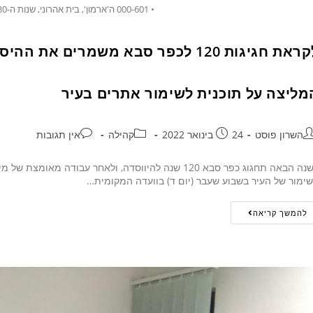
• 000-601 ה'ארמון', בית אהרוני, שנות ה-30, באדיבות ארכיון יד בן-צבי
לקראת חגיגות 120 לכפר סבא משמרים 
מליצה על תוכנית לשימור אתרים בעיר
השרון פוסט
24 בינואר 2022
קהילה
אין תגובות
בשנה הבאה תחגוג כפר סבא 120 שנה להיווסדה, ולאחר עב
ימור של העיר בשבוע שעבר (יום ד) בוועדה המקומית…
להמשך קריאה