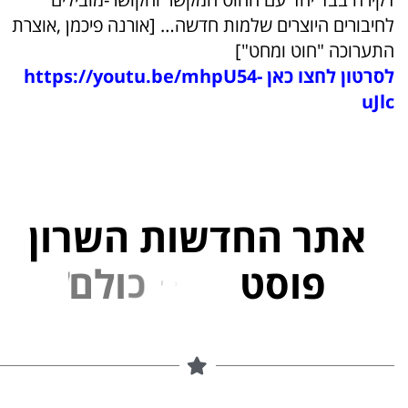
לחיבורים היוצרים שלמות חדשה… [אורנה פיכמן ,אוצרת
התערוכה "חוט ומחט"]
לסרטון לחצו כאן
https://youtu.be/mhpU54-
uJlc
אתר החדשות השרון
פוסט
ל
פ
נ
י