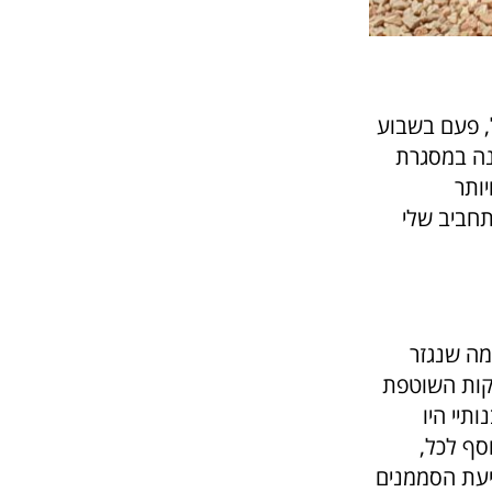
, פעם בשבוע
…" מספר בחיוך. "חצי השנה ההיא, הפכה ליותר מ- 30 שנה במסגרת
יותר
תחביב שלי
מה שנגזר
קות השוטפת
תיי היו
סף לכל,
יעת הסממנים