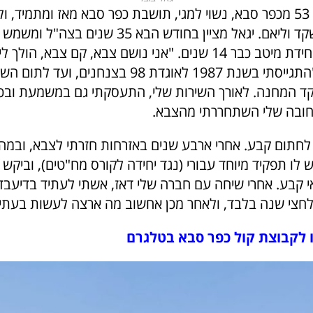
בן 53 מכפר סבא, נשוי למגי, תושבת כפר סבא מאז ומתמיד, ו
בנות: אלמוג, שקד וליאם. יגאל מציין בחודש הבא 35 שנים בצה"
המשמעת של יחידת מיטב כבר 14 שנים. "אני נושם צבא, קם צבא, הו
משתף צוברי. "התגייסתי בשנת 1987 לאוגדת 98 בצנחנים
קד המחנה. לאורך השירות שלי, התעסקתי גם במשמעת ובכל
חובה שלי השתחררתי מהצבא.
לחתום קבע. אחרי ארבע שנים באזרחות חזרתי לצבא, ובמהל
 לו תפקיד מיוחד עבורי (נגד יחידה לקורס מח"טים), וביקש
י קבע. אחרי שיחה עם חברה שלי דאז, אשתי לעתיד בדיעבד,
צי שנה בלבד, ולאחר מכן אחשוב מה ארצה לעשות בעתיד
 לקבוצת קול כפר סבא בטלגרם