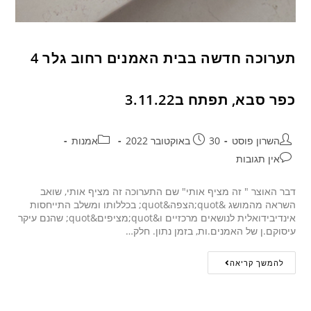
תערוכה חדשה בבית האמנים רחוב גלר 4
כפר סבא, תפתח ב3.11.22
השרון פוסט
30 באוקטובר 2022
אמנות
אין תגובות
דבר האוצר " זה מציף אותי" שם התערוכה זה מציף אותי, שואב
השראה מהמושג &quot;הצפה&quot; בכללותו ומשלב התייחסות
אינדיבידואלית לנושאים מרכזיים ו&quot;מציפים&quot; שהנם עיקר
עיסוקם.ן של האמנים.ות, בזמן נתון. חלק…
להמשך קריאה