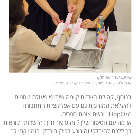
צילום: עפרי מור שקד
קרן הלפרין וענת שוקרון מייסדות קהילת השדות
בנוסף, קהילת השדות קיימה שיתופי פעולה נוספים
להעלאת המודעות גם עם אפליקציית התחבורה
"HopOn" ורשת צומת ספרים.
אז מה עם הסיפור שלך? זה סיפור חייך! ה"שדות" קוראות
לך ללכת להיבדק! זה נוגע לכולן היבדקי בזמן! קחי לך