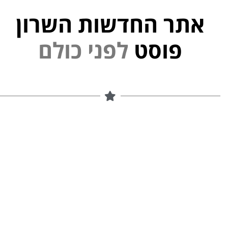
אתר החדשות השרון
פוסט
ל
פ
נ
י