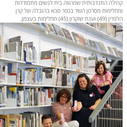
קהילה התנדבותית שמהווה בית לנשים מתמודדות
ומחלימות מסרטן השד בכפר סבא בהובלה של קרן
הלפרין (49) וענת שוקרון (45) מחלימות בעצמן.