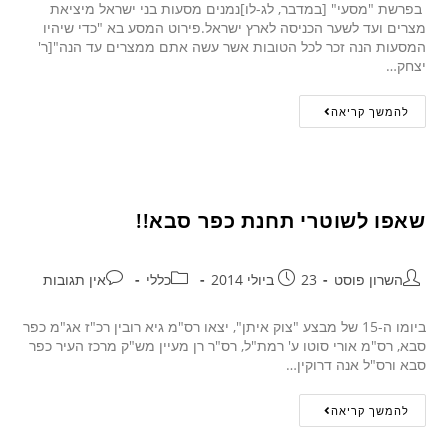
בפרשת "מסעי" [במדבר, לג-לו]נמנים מסעות בני ישראל מיציאת
מצרים ועד לשער הכניסה לארץ ישראל.פירוט המסע בא "כדי שיהיו
המסעות הנה זכר לכל הטובות אשר עשה אתם ממצרים עד הנה"[ר'
יצחק…
להמשך קריאה
שאפו לשוטרי תחנת כפר סבא!!
השרון פוסט
23 ביולי 2014
כללי
אין תגובות
ביומו ה-15 של מבצע "צוק איתן", יצאו רס"מ גיא רובין רכ"ז אג"מ כפר
סבא, רס"מ אורי סוטו ע' רמת"ל, רס"ר רן מעיין מש"ק מרכז העיר כפר
סבא ורס"ל אנה דרוקין…
להמשך קריאה