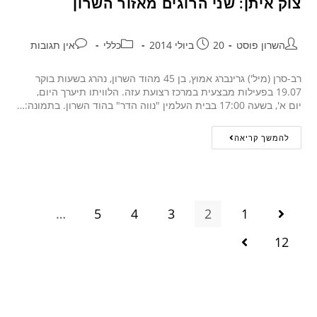
צוק איתן: שני הרוגים מאזור השרון
השרון פוסט
20 ביולי 2014
כללי
אין תגובות
רב-סרן (מיל') גרינברג אמוץ, בן 45 מהוד השרון, נהרג בשעות בוקר
19.07 בפעילות מבצעית במרכז רצועת עזה. הלוויתו תיערך היום,
יום א', בשעה 17:00 בבית העלמין "נווה הדר" בהוד השרון. בתמונה:…
להמשך קריאה
…
5
4
3
2
1
12