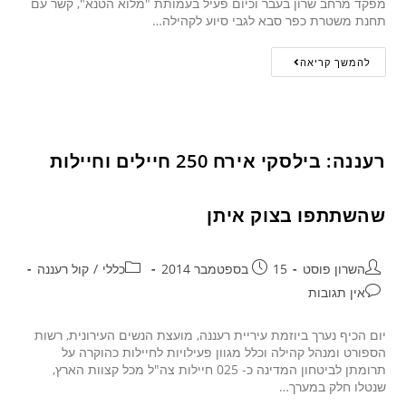
מפקד מרחב שרון בעבר וכיום פעיל בעמותת "מלוא הטנא", קשר עם
תחנת משטרת כפר סבא לגבי סיוע לקהילה…
להמשך קריאה
רעננה: בילסקי אירח 250 חיילים וחיילות
שהשתתפו בצוק איתן
השרון פוסט
15 בספטמבר 2014
כללי
/
קול רעננה
אין תגובות
יום הכיף נערך ביוזמת עיריית רעננה, מועצת הנשים העירונית, רשות
הספורט ומנהל קהילה וכלל מגוון פעילויות לחיילות כהוקרה על
תרומתן לביטחון המדינה כ- 025 חיילות צה"ל מכל קצוות הארץ,
שנטלו חלק במערך…