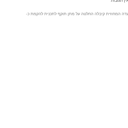
ין תגובות
נו במסגרת הסכם קומבינציה על קרקע ששטחה כ- 53 דונם הועדה המחוזית קיבלה החלטה על מתן תוקף לתכנית להקמת כ-