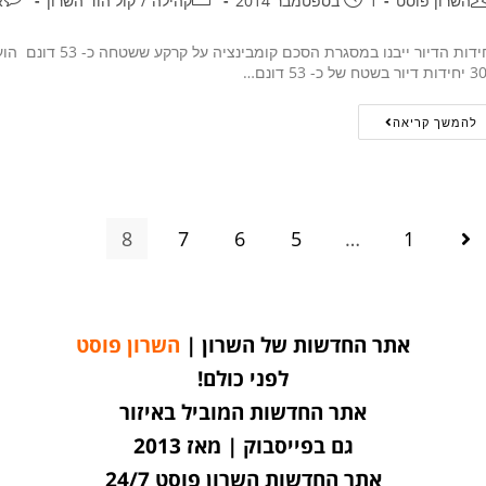
השרון פוסט
1 בספטמבר 2014
קהילה
/
קול הוד השרון
א
יחידות הדיור ייב
ר בשטח של כ- 53 דונם…
להמשך קריאה
8
7
6
5
…
1
אתר החדשות של השרון |
השרון פוסט
לפני כולם!
אתר החדשות המוביל באיזור
גם בפייסבוק | מאז 2013
אתר החדשות השרון פוסט 24/7