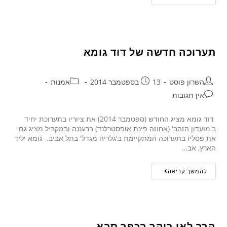
תערוכה חדשה של דוד גומא
השרון פוסט
13 בספטמבר 2014
אמנות
אין תגובות
דוד גומא מציג החודש (ספטמבר 2014) את ציוריו בתערוכת יחיד
ב'מועדון הזהב' (אחוזה פינת אופסטרלנד) ברעננה ובמקביל מציג גם
את פסליו בתערוכה המתקיימת ב'גלריה מגדל' בתל אביב. גומא יליד
הארץ, אב…
להמשך קריאה
הרב לאו ביקר בכפר סבא