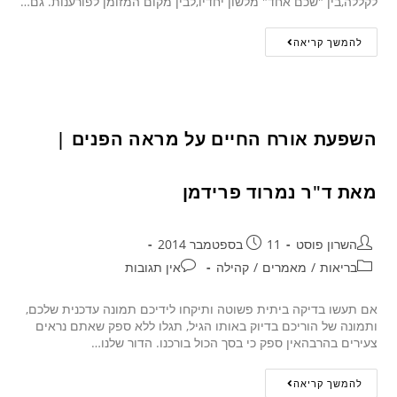
לקללה,בין "שכם אחד" מלשון יחדיו,לבין מקום המזומן לפורענות. גם…
להמשך קריאה
השפעת אורח החיים על מראה הפנים |
מאת ד"ר נמרוד פרידמן
השרון פוסט
11 בספטמבר 2014
בריאות
/
מאמרים
/
קהילה
אין תגובות
אם תעשו בדיקה ביתית פשוטה ותיקחו לידיכם תמונה עדכנית שלכם,
ותמונה של הוריכם בדיוק באותו הגיל, תגלו ללא ספק שאתם נראים
צעירים בהרבהאין ספק כי בסך הכול בורכנו. הדור שלנו…
להמשך קריאה