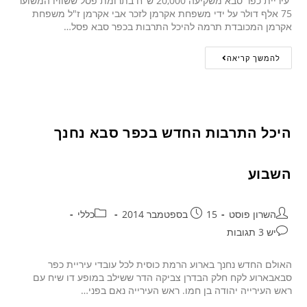
עיריית כפר סבא משקיעה 20,000 ש"ח בתרומת פסל ששוויו המשוער
75 אלף דולר על ידי משפחת אקרמן לזכר אבי אקרמן ז"ל משפחת
אקרמן המכובדת תרמה להיכל התרבות בכפר סבא פסל…
להמשך קריאה
היכל התרבות החדש בכפר סבא נחנך
השבוע
השרון פוסט
15 בספטמבר 2014
כללי
יש 3 תגובות
האולם החדש נחנך בארוע הרמת כוסית לכל עובדי עיריית כפר
סבאבארוע לקח חלק הבדרן צביקה הדר ששילב במופע דו שיח עם
ראש העירייה יהודה בן חמו. ראש העירייה נאם בפני…