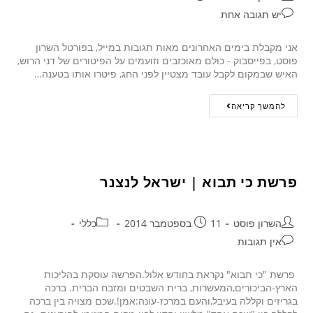
יש תגובה אחת
אני מקבלת בימים האחרונים מאות תגובות במייל, בפורטל השרון
פוסט, בפייסבוק - כולם מאוכזבים וזועמים על הפיטורים של דני הרוש,
האיש שבמקום לקבל עובד מצטיין לפני החג, פיטרו אותו בטענה…
להמשך קריאה
פרשת כי תבוא | ישראל לנצנר
השרון פוסט
11 בספטמבר 2014
כללי
אין תגובות
פרשת "כי תבוא" נקראת בחודש אלול.הפרשה עוסקת בהליכות
הארץ-הביכורים,המעשרות, ברית השבטים ומזבח הברית. ברכה
בגריזים וקללה בעיבל,והעם במרכז-עונה:אמן!.שכם מצויה בין ברכה