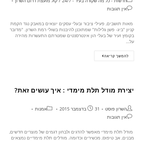
חדשות - כל מה שקורה בעיר - 24/7
/
קול מועצת דרום השרון
אין תגובות
מאות תושבים, פעילי ציבור ובעלי עסקים יוצאים במאבק נגד הקמת
קניון "ביג- פשן גלילות" שמתוכנן להיבנות בשולי רמת השרון. "מדובר
בקומץ זעיר של בעלי הון אינטרסנטים שמטרתם התעשרות מהירה
על…
להמשך קריאה
יצירת מודל תלת מימדי : איך עושים זאת?
השרון פוסט
31 בדצמבר 2015
אמנות
אין תגובות
מודל תלת מימדי מאפשר להדגים ולבחון דגמים של מוצרים חדשים,
מבנים, אב טיפוס, מכשירים וכדומה. מודלים תלת מימדיים נמצאים