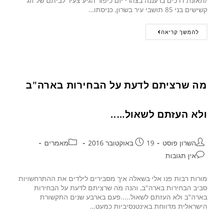
/תאונת דרכים ברעננה בצהרי יום כיפור הגיע צעיר לביתם של זוג
קשישים בני 85 תושבי עיר בשרון, כניסתו…
להמשך קריאה
מה שרציתם לדעת על הבחירות בארה"ב
ולא העזתם לשאול…..
השרון פוסט
19 באוקטובר 2016
מאמרים
אין תגובות
מורות רבות פנו אלי בשאלה איך מסבירים לילדים את ההתרחשויות
סביב הבחירות בארה"ב, והנה מה שרציתם לדעת על הבחירות
בארה"ב ולא העזתם לשאול.....פעם בארבע שנים התקשורת
הישראלית מדווחת באינטנסיביות כמעט…