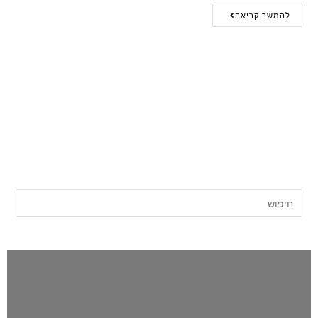
להמשך קריאה
אתר החדשות של השרון |
השרון פוסט