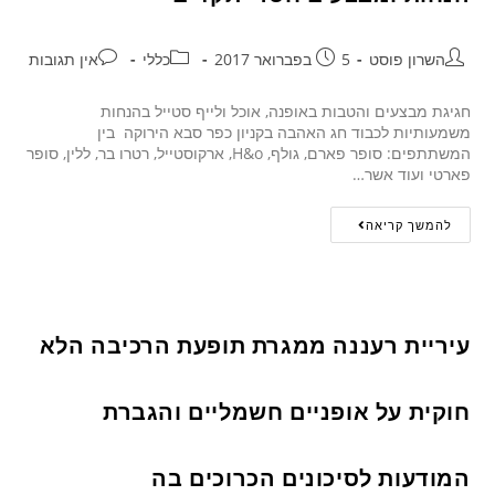
השרון פוסט
5 בפברואר 2017
כללי
אין תגובות
חגיגת מבצעים והטבות באופנה, אוכל ולייף סטייל בהנחות
משמעותיות לכבוד חג האהבה בקניון כפר סבא הירוקה בין
המשתתפים: סופר פארם, גולף, H&o, ארקוסטייל, רטרו בר, ללין, סופר
פארטי ועוד אשר…
להמשך קריאה
עיריית רעננה ממגרת תופעת הרכיבה הלא
חוקית על אופניים חשמליים והגברת
המודעות לסיכונים הכרוכים בה