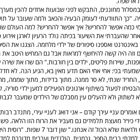
 או שפה.
 במסלול מחוננים, התבקש לפני שבועות אחדים להכין מערך 
. "כך התוודעתי לעומק הבעיה והכאב ולמה שעובר על תוש
י כמה אפשר להחריש? איך אפשר להחריש? למה העולם שו
חר שהעברתי את השיעור בכיתה נולד הרעיון לארגן אירוע כ
באינטרנט ואספנו סיפורים של ילדי מלחמה. הצגנו את הסי
 וזה היה קשה להיחשף למראות אבל גם המחיש היטב את מ
פגזת, שיירות פליטים, ילדים בין חורבות." הם שרו את שירה
מעתי בכי: אחי אחי האם תדע מאין בא, הגיע הנה. לא חדל 
, החריד שנתי, לא סר ממנה. מתוך בדידות, מתוך שממה, מר
טיחו לפעול בשיתוף ארגונים הפעילים למען ילדי סוריה, ל
 לא לשתוק ולא להעלים עין מסבלם של הילדים שמעבר לגבול
 אומרים עניי עירך קודם – אני דואג לעניי עירי, מתנדב רבו
י כיו״ר מועצת תלמידים גם מעביר את הרוח הזו הלאה. פשו
קצת את המבט ולראות שלא הכול זה אנחנו." שון דוב
 למדתי בבית הספר. גרמנית, הולנדית וערבית מדוברת למדת