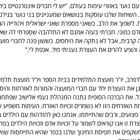
 נוער באזורי עימות בעולם. "יש לי חברים אינטרנטיים בירד
 השיחות שלנו עוסקות בנושאים שמעניינים בני נוער בגילנ
ח. לשפוך את הלב. כשאני מספרת שאני ישראלית ויהודייה ה
אדם כמוני. חברתי בעזה אמנם לא התלהבה שספרתי לה שאנ
ה קרבית, אבל לא נתקה את היחסים. כששון פנה לחברי מוע
והציע להרים את העצרת נעניתי מיד. אכפת לי."
לדפרב, יו"ר מועצת התלמידים בבית הספר ויו"ר מועצת תלמיד
גן את העצרת יחד עם חברי המועצה והמורות לאזרחות והיסט
ובל. את הברכה הסופית נתנה המנהלת נעמי אלישיב שפתח
 האזרחים הזו לא נשמרים זכויות האזרח. העימות משפיע על
פצועים, ורבים שהתייתמו. אנחנו כאן להזדהות עם הילדים 
ת זו אנו קוראים לשמור על זכויות אדם וזכויות הילדים בפר
משקפים את תפיסת החינוך שלנו בכפר שהיא התייחסות שוויו