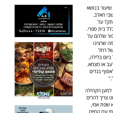
שיעור בנושא
בי חאלב.
תק? על
לל בית ספרי.
פור שלהם על
ה שרצינו
 של רחל
ביום בלילה,
עב או מצמא.
אסוף בגדים
."
ת למען הקהילה
ט צריך להרים
ר 7 שפות. "רוסית היא שפת אמי,
י עם החיים.