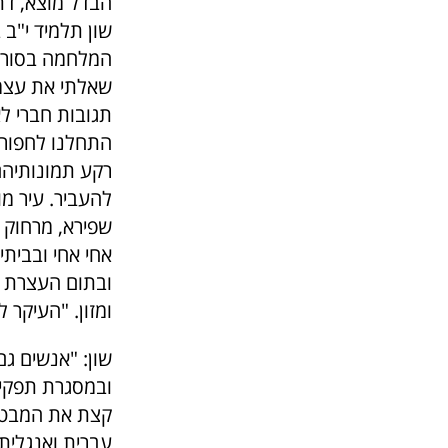
הבדל מוצא, דת
שון תלמיד י"ב
המלחמה בסוריה
שאלתי את עצמ
תגובות חברי לא
התחלנו לחפור 
רקע תמונותיהם
להעביר. עיר מו
שפירא, מרחוק ש
אחי אחי ובביתי
ובתום העצרת הב
ומזון. "העיקר
שון: "אנשים גם
ובמסגרת תפקיד
עברית ואנגלית