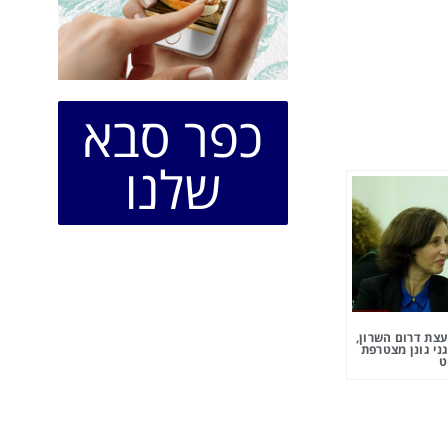
כפר סבא
שלנו
צת דרום השרון,
ני גונן מצטרפת
ט