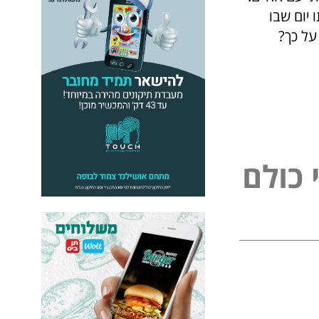
 יום שבו
ת אומר על כך?
כ
ו
ל
ם