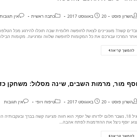
השרון פוסט
20 באוגוסט 2017
כתבה ראשית
אין תגובות
בדים קשה? מעוניינים לצאת לחופשה חלומית שבה תוכלו להירגע מכל הטלפונ
תר המרכז עבורכם את כל המקומות לחופשה שלווה ומרגיעה. מקומות הבילו
להמשך קריאה
וסף מור, מרמות השבים, שינה מסלול: משחקן כ
השרון פוסט
20 באוגוסט 2017
טיפוח ויופי
אין תגובות
בגיל 18, נשבר חלום ילדותו של יוסף: הוא חווה פציעה קשה בברך ובעקבותיה 
וע יוסף ניצל את ההזדמנות לפתח אהבה…
להמשך קריאה