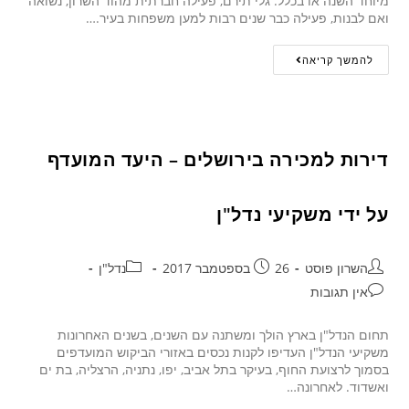
מיוחד השנה או בכלל. גלי תירם, פעילה חברתית מהוד השרון, נשואה
ואם לבנות, פעילה כבר שנים רבות למען משפחות בעיר.…
להמשך קריאה
דירות למכירה בירושלים – היעד המועדף
על ידי משקיעי נדל"ן
השרון פוסט
26 בספטמבר 2017
נדל"ן
אין תגובות
תחום הנדל"ן בארץ הולך ומשתנה עם השנים, בשנים האחרונות
משקיעי הנדל"ן העדיפו לקנות נכסים באזורי הביקוש המועדפים
בסמוך לרצועת החוף, בעיקר בתל אביב, יפו, נתניה, הרצליה, בת ים
ואשדוד. לאחרונה…