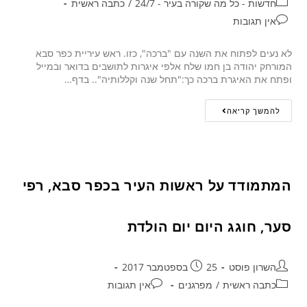
חדשות - כל מה שקורה בעיר - 24/7
/
כתבה ראשית
אין תגובות
לא נעים לפתוח את השנה עם "ברכה", כזו. ראש עיריית כפר סבא
המורחק יהודה בן חמו שלח אלפי איגרות לתושבים בדואר ובמייל
ופתח את האיגרת ברכה כך:"תחל שנה וקללותיה".. בדף…
להמשך קריאה
המתמודד על ראשות העיר בכפר סבא, רפי
סער, חוגג היום יום הולדת
השרון פוסט
25 בספטמבר 2017
כתבה ראשית
/
מפרגנים
אין תגובות