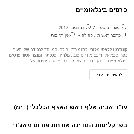
פרסים בינלאומיים
השרון פוסט
7 בנובמבר 2017
כתבה ראשית
/
קהילה
אין תגובות
קונצ'רטו קלאסי מקורי לתזמורת , הולחן במיוחד לכבודה של העיר
כפר סבא על ידי בנימין יוסופוב , מלחין , פסנתרן ומנצח עטור פרסים
בינלאומיים , וינוגן בבכורה עולמית בקונצרט הפתיחה של…
להמשך קריאה
עו"ד אביה אלף ראש האגף הכלכלי (דימ)
בפרקליטות המדינה אורחת פורום מאג'די