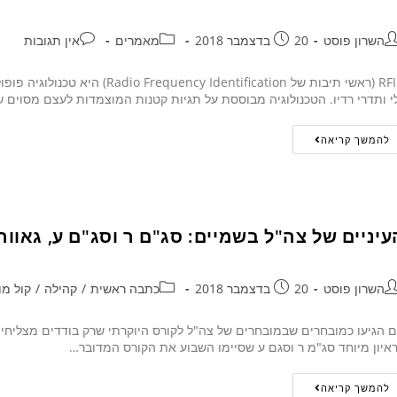
השרון פוסט
20 בדצמבר 2018
מאמרים
אין תגובות
RFID (ראשי תיבות של ntification
י ותדרי רדיו. הטכנולוגיה מבוססת על תגיות קטנות המוצמדות לעצם מסוים ש
להמשך קריאה
עיניים של צה"ל בשמיים: סג"ם ר וסג"ם ע, גאווה 
השרון פוסט
20 בדצמבר 2018
כתבה ראשית
/
קהילה
/
קול מו
 הגיעו כמובחרים שבמובחרים של צה"ל לקורס היוקרתי שרק בודדים מצליחי
איון מיוחד סג"מ ר וסגם ע שסיימו השבוע את הקורס המדובר…
להמשך קריאה