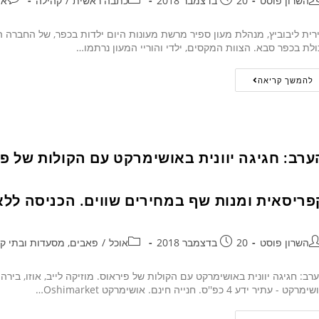
השרון פוסט
20 בדצמבר 2018
כתבה ראשית
/
קהילה
אי
רית ליבוביץ, מנהלת מעון ספיר מרשת מעונות היום ילדות בכפר, של החברה ה
ולת בכפר סבא. הצוות המקסים, ילדי והוריי המעון נרתמו…
להמשך קריאה
ערב: חגיגה יוונית באושימרקט עם הקולות של פירא
פריסאית ומנות שף במחירים שווים. הכניסה לל
השרון פוסט
20 בדצמבר 2018
אוכל
/
פאבים, מסעדות ובתי ק
רב: חגיגה יוונית באושימרקט עם הקולות של פיראוס. מוזיקה לייב, אוזו, בי
רקט - עתיר ידע 4 כפ''ס. חנייה חינם. אושימרקט Oshimarket…