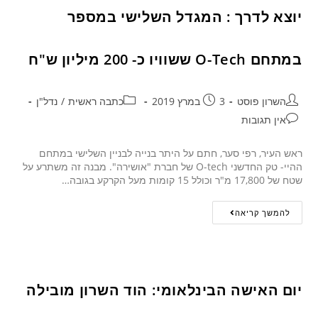
יוצא לדרך : המגדל השלישי במספר
במתחם O-Tech ששוויו כ- 200 מיליון ש"ח
השרון פוסט
3 במרץ 2019
כתבה ראשית
/
נדל"ן
אין תגובות
ראש העיר, רפי סער, חתם על היתר בנייה לבניין השלישי במתחם
ההיי- טק החדשני O-tech של חברת "אושירה". מבנה זה משתרע על
שטח של 17,800 מ"ר וכולל 15 קומות מעל הקרקע בגובה…
להמשך קריאה
יום האישה הבינלאומי: הוד השרון מובילה