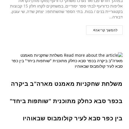
במהלך חודש פברואר נערכו משחקי כדורעף (מוקדמות) לקראת
אליפות כדורעף לבתי ספר יסודיים, במשחקים לקחו חלק 15 קבוצות
בקטגוריית בנים / בנות. בתי הספר שהשתתפו: יצחק שדה, שי עגנון,
דבורה…
להמשך קריאה
משלחת שחקניות מאמנט מארה"ב ביקרה
בכפר סבא כחלק מתוכנית "שותפות ביחד"
בין כפר סבא לעיר קולומבוס שבאוהיו