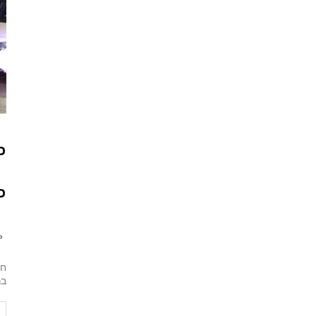
כ
כ
חג
בר