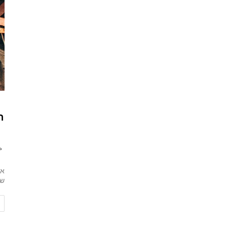
ה
אל
שה