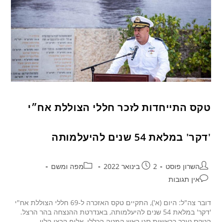
טקס התייחדות לזכר חללי הצוללת אח״י
'דקר' במלאת 54 שנים להיעלמותה
השרון פוסט
2 בינואר 2022
מפה ומשם
אין תגובות
דובר צה"ל: היום (א'), התקיים טקס האזכרה ל-69 חללי הצוללת אח"י
'דקר' במלאת 54 שנים להיעלמותה, באנדרטת ההנצחה בהר הרצל.
הטקס נערך בראשות סגן ראש המטה הכללי, אלוף הרצי הלוי