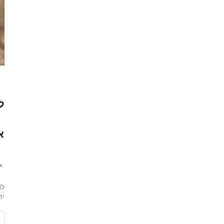
ל
א
לח
ית