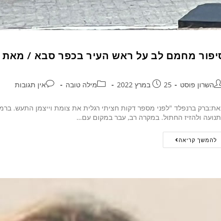
יפור מחמם לב על ראש העיר בכפר סבא / מאת 
השרון פוסט
25 במרץ 2022
מילה טובה
אין תגובות
ת:ברק ברנפלד "לפני מספר דקות חציתי רגלית את צומת וייצמן התעש. ברמזו
נועה ולהזיז החתול. במקרה רב, עבר במקום עם…
להמשך קריאה