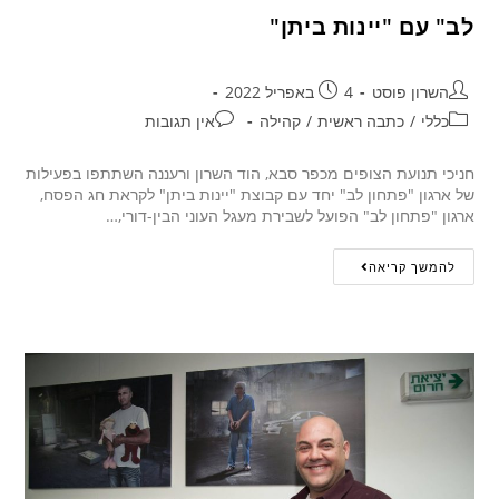
לב" עם "יינות ביתן"
השרון פוסט
4 באפריל 2022
כללי
/
כתבה ראשית
/
קהילה
אין תגובות
חניכי תנועת הצופים מכפר סבא, הוד השרון ורעננה השתתפו בפעילות
של ארגון "פתחון לב" יחד עם קבוצת "יינות ביתן" לקראת חג הפסח,
ארגון "פתחון לב" הפועל לשבירת מעגל העוני הבין-דורי,…
להמשך קריאה