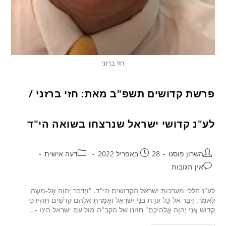
חזי ברזני
פרשת קדושים תשפ"ב מאת: חזי ברזני /
לע"נ קדושי ישראל שנרצחו בשואה הי"ד
השרון פוסט
28 באפריל 2022
דעה אישית
אין תגובות
לע"נ חללי מערכות ישראל הקדושים הי"ד. "וַיְדַבֵּר יְהוָה אֶל-מֹשֶׁה
לֵּאמֹר. דַּבֵּר אֶל-כָּל-עֲדַת בְּנֵי-יִשְׂרָאֵל וְאָמַרְתָּ אֲלֵהֶם קְדֹשִׁים תִּהְיוּ כִּי
קָדוֹשׁ אֲנִי יְהוָה אֱלֹהֵיכֶם" חזונו של הקב"ה מול עם ישראל הינו -…