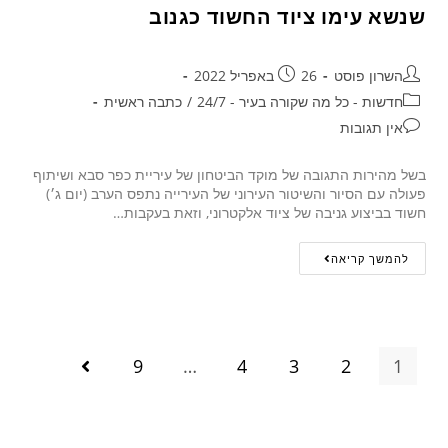
שנשא עימו ציוד החשוד כגנוב
השרון פוסט
26 באפריל 2022
חדשות - כל מה שקורה בעיר - 24/7
/
כתבה ראשית
אין תגובות
בשל מהירות התגובה של מוקד הביטחון של עיריית כפר סבא ושיתוף
פעולה עם הסיור והשיטור העירוני של העירייה נתפס הערב (יום ג׳)
חשוד בביצוע גניבה של ציוד אלקטרוני, וזאת בעקבות…
להמשך קריאה
9
…
4
3
2
1