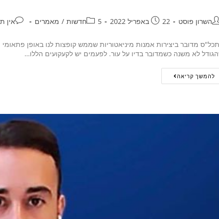
השרון פוסט
22 באפריל 2022
5חדשות
/
מאמרים
אין ת
כל"ס מדובר ביצירות אמנות מיניאטוריות שממש קופצות לנו באופן פתאומי מ
גודל לא משנה כשמדובר בדיו על עור. לפעמים יש לקעקועים הללו…
להמשך קריאה