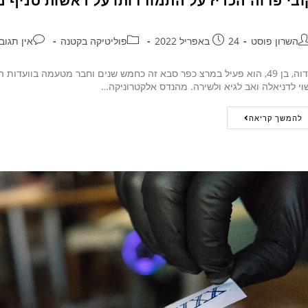
ובי פדוה הכריז על התמודדותו על ראשות סניף 
השרון פוסט
24 באפריל 2022
פוליטיקה בקטנה
אין תגוב
פדוה, בן 49, הוא פעיל במרצ כפר סבא זה כחמש שנים וחבר מטעמה בוועד
וי לדניאלה ואב לגיא ולשירה. מהנדס אלקטרוניקה…
להמשך קריאה