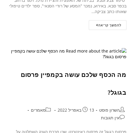
"סיפור צבע וטבע" בביתה של האומנית והציירת מיכל זינגר ברחוב
בכפר סבא. באירוע, נמכר "המסע של רודי הסנאי", ספר ילדים טיפולי
שאותו כתב צביקה…
להמשך קריאה
מה הכסף שלכם עושה בקמפיין פרסום
בגוגל?
השרון פוסט
13 באפריל 2022
מאמרים
אין תגובות
פרסום בגוגל זה פרסום באינטרנט, שכן חברת הענק השתלטה על