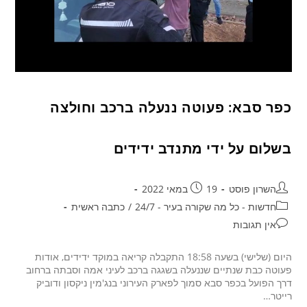
כפר סבא: פעוטה ננעלה ברכב וחולצה
בשלום על ידי מתנדב ידידים
השרון פוסט
19 במאי 2022
חדשות - כל מה שקורה בעיר - 24/7
/
כתבה ראשית
אין תגובות
היום (שלישי) בשעה 18:58 התקבלה קריאה במוקד ידידים, אודות
פעוטה כבת שנתיים שננעלה בשגגה ברכב לעיני אמה וסבתה ברחוב
דרך הפועל בכפר סבא סמוך לפארק העירוני בנג'מין ניקסון ודוביק
רייטר…