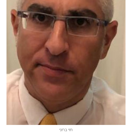
חזי ברזני