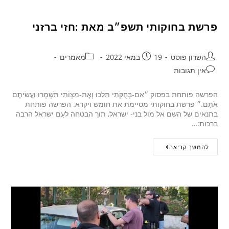
פרשת בחוקותי תשפ״ב מאת :חזי ברזני
השרון פוסט
19 במאי 2022
מאמרים
אין תגובות
הפרשה פותחת בפסוק ״אִם-בְּחֻקֹּתַי תֵּלֵכוּ וְאֶת-מִצְו‍ֹתַי תִּשְׁמְרוּ וַעֲשִׂיתֶם
אֹתָם.״ פרשת בחוקותי מסיימת את חומש ויקרא. הפרשה פותחת
בתנאים של השם אל מול בני- ישראל, תוך הבטחה לעַם ישראל הרבה
ברכות:…
להמשך קריאה