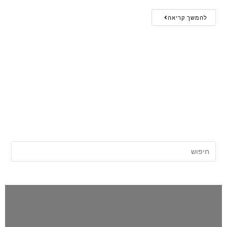
להמשך קריאה
אתר החדשות של השרון |
השרון פוסט