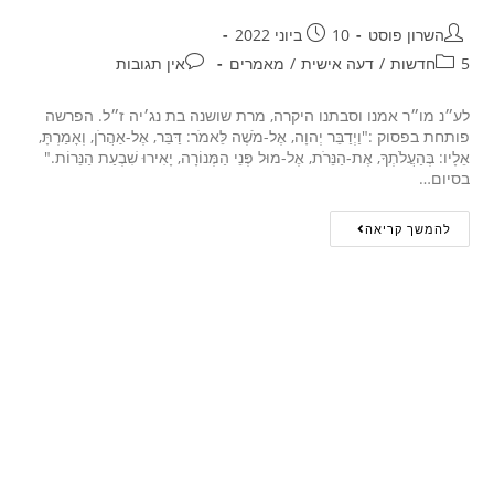
השרון פוסט
10 ביוני 2022
5חדשות
/
דעה אישית
/
מאמרים
אין תגובות
לע״נ מו״ר אמנו וסבתנו היקרה, מרת שושנה בת נג׳יה ז״ל. הפרשה
פותחת בפסוק :"וַיְדַבֵּר יְהוָה, אֶל-מֹשֶׁה לֵּאמֹר: דַּבֵּר, אֶל-אַהֲרֹן, וְאָמַרְתָּ,
אֵלָיו: בְּהַעֲלֹתְךָ, אֶת-הַנֵּרֹת, אֶל-מוּל פְּנֵי הַמְּנוֹרָה, יָאִירוּ שִׁבְעַת הַנֵּרוֹת."
בסיום…
להמשך קריאה