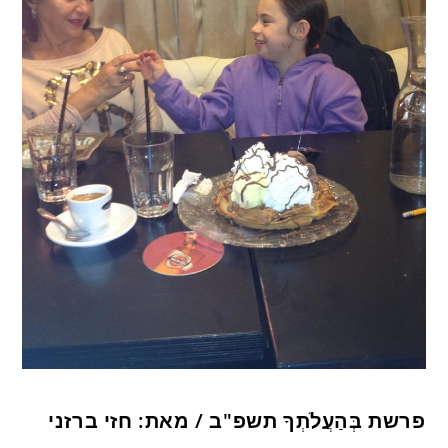
פרשת בְּהַעֲלֹתְךָ תשפ"ב / מאת: חזי ברזני