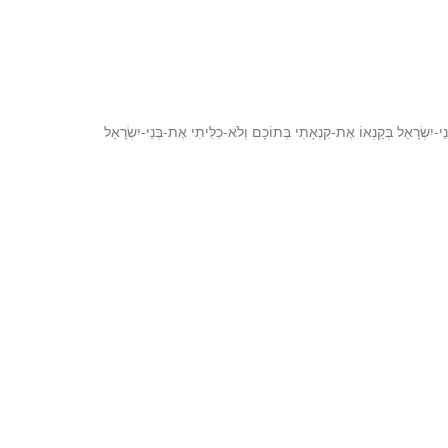
רָאֵל בְּקַנְאוֹ אֶת-קִנְאָתִי בְּתוֹכָם וְלֹא-כִלִּיתִי אֶת-בְּנֵי-יִשְׂרָאֵל