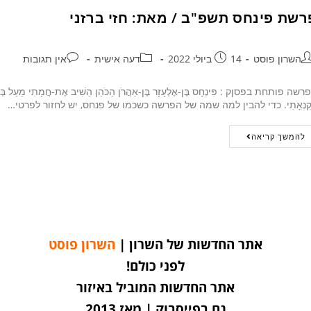
רשת פינחס תשפ"ב / מאת: חזי ברזני
השרון פוסט
14 ביולי 2022
דעה אישית
אין תגובות
שה פותחת בפסןק : פִּינְחָס בֶּן-אֶלְעָזָר בֶּן-אַהֲרֹן הַכֹּהֵן הֵשִׁיב אֶת-חֲמָתִי מֵעַל בְּנֵי-יִשְׂ
ְקִנְאָתִי. כדי להבין למה שמה של הפרשה כשכמו של פנחס, יש לחזור לפרטי…
להמשך קריאה
אתר החדשות של השרון |
השרון פוסט
לפני כולם!
אתר החדשות המוביל באיזור
גם בפייסבוק | מאז 2013