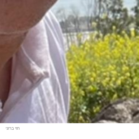
חזי ברזני