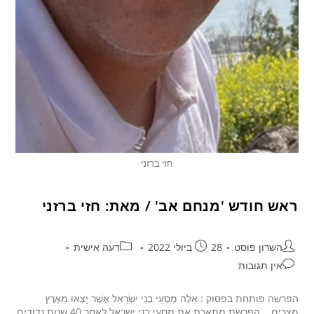
חזי ברזני
ראש חודש 'מנחם אב' / מאת: חזי ברזני
השרון פוסט
28 ביולי 2022
דעה אישית
אין תגובות
הפרשה פותחת בפסוק : אֵלֶּה מַסְעֵי בְנֵי יִשְׂרָאֵל אֲשֶׁר יָצְאוּ מֵאֶרֶץ
מצרים... הפרשת מתארת את מסעי בני ישראל לאחר 40 שנות נדודים