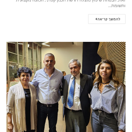
ותשומת…
להמשך קריאה