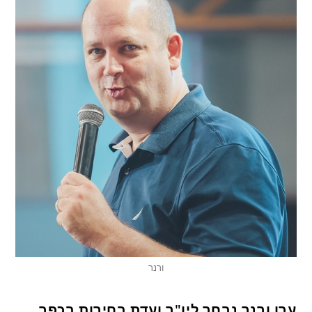
ורנר
ערן ורנר נבחר ליו"ר ועדת בחירות בכפר