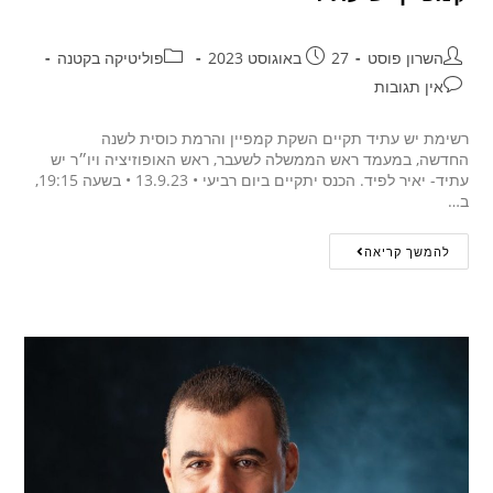
השרון פוסט
27 באוגוסט 2023
פוליטיקה בקטנה
אין תגובות
רשימת יש עתיד תקיים השקת קמפיין והרמת כוסית לשנה
החדשה, במעמד ראש הממשלה לשעבר, ראש האופוזיציה ויו״ר יש
עתיד- יאיר לפיד. הכנס יתקיים ביום רביעי • 13.9.23 • בשעה 19:15,
ב…
להמשך קריאה