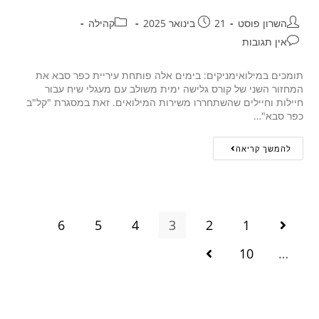
השרון פוסט
21 בינואר 2025
קהילה
אין תגובות
תומכים במילואימניקים: בימים אלה פותחת עיריית כפר סבא את
המחזור השני של קורס גלישה ימית משולב עם מעגלי שיח עבור
חיילות וחיילים שהשתחררו משירות המילואים. זאת במסגרת "קל"ב
כפר סבא"…
להמשך קריאה
6
5
4
3
2
1
10
…