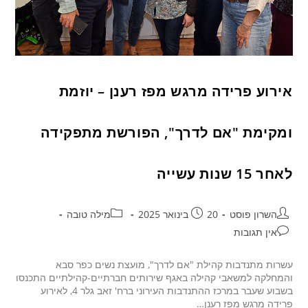
אירוע פרידה מרגש מפז רענן – יוזמת
ומקימת "אם לדרך", הפורשת מתפקידה
לאחר 15 שנות עשייה
השרון פוסט
20 בינואר 2025
מילה טובה
אין תגובות
עשרות מתנדבות קהילת "אם לדרך", מועצת נשים כפר סבא
והמחלקה למשאבי קהילה באגף שירותים חברתיים-קהילתיים התכנסו
בשבוע שעבר במרכז ההתנדבות העירוני ברח' זאב גלר 4, לאירוע
פרידה מרגש מפז רענן…