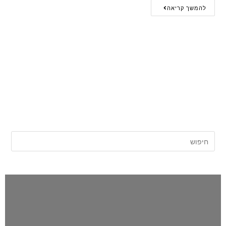
להמשך קריאה
אתר החדשות של השרון |
השרון פוסט