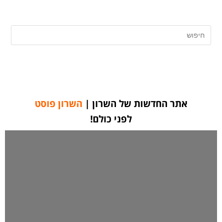
אתר החדשות של השרון |
השרון פוסט
לפני כולם!
אתר החדשות המוביל באיזור
גם בפייסבוק | מאז 2013
אתר החדשות השרון פוסט 24/7
לחצו כאן ליצירת קשר