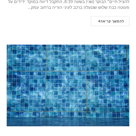
להציל חיים" הבוקר (שני) בשעה 8:39, התקבל דיווח במוקד ידידים על
פעוטה כבת שלוש שננעלה ברכב לעיני הוריה ברחוב עמק…
להמשך קריאה