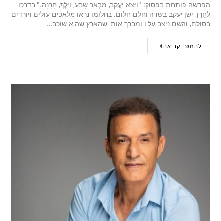
הפרשה פותחת בפסוק: "וַיֵּצֵא יַעֲקֹב, מִבְּאֵר שָׁבַע; וַיֵּלֶךְ, חָרָנָה." בדרכו
לחָרָן, ישן יעקב בשדה וחלם חלום. בחלומו נראו מלאכים עולים ויורדים
בסולם, והשם ניצב עליו ומברך אותו שהארץ שהוא שוכב…
להמשך קריאה