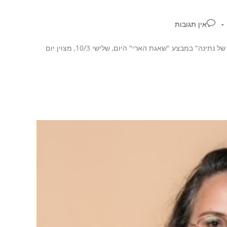
אין תגובות
יום מעשים טובים בכפר סבא – לנוכח המצב הביטחוני, יצא לדרך מיזם "עציצים של נתינה" במבצע "שאגת הארי" היום, שלישי 10/3, מצוין יום