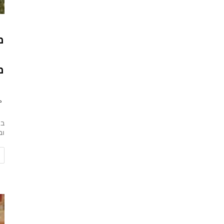
מ
מ
במ
וב